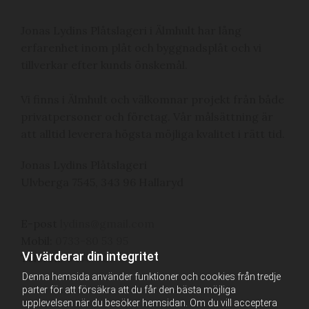
Jonas Lydins Plåtslageri i Älmhult har lång
erfarenhet inom plåt och byggnadsplåt och vi
tillverkar efter kunds önskemål.
Vi finns i Älmhult och välkomnar projekt från både
privatpersoner och företag. Vår målsättning är
att alltid leverera högsta möjliga kvalitet i rätt tid.
Jonas Lydins Plåtslageri
Ulvberga 7545, 343 96 Hallaryd
E-post
lydins@gmail.com
Mobil:
0733-80 53 95
Vi värderar din integritet
Telefon:
0479-720 36
Denna hemsida använder funktioner och cookies från tredje
parter för att försäkra att du får den bästa möjliga
upplevelsen när du besöker hemsidan. Om du vill acceptera