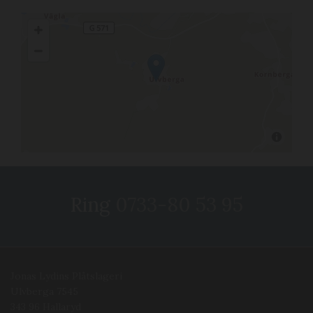
Ring
0733-80 53 95
Jonas Lydins Plåtslageri
Ulvberga 7545
343 96 Hallaryd