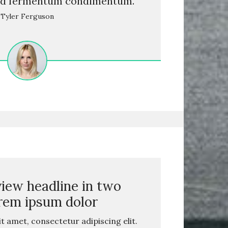
sed fermentum condimentum. "
Tyler Ferguson
eview headline in two
orem ipsum dolor
 amet, consectetur adipiscing elit.