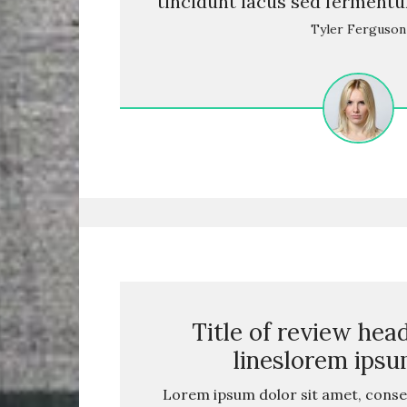
tincidunt lacus sed ferment
Tyler Ferguson
Title of review head
lineslorem ipsu
Lorem ipsum dolor sit amet, consec