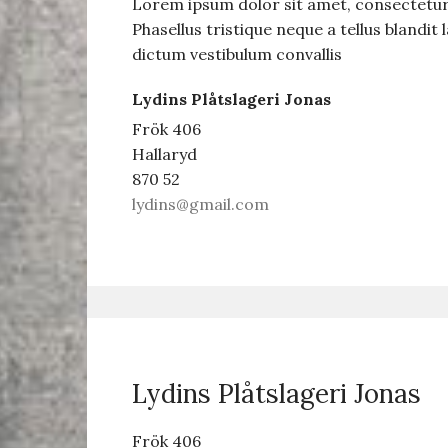
Lorem ipsum dolor sit amet, consectetur 
Phasellus tristique neque a tellus blandit
dictum vestibulum convallis
Lydins Plåtslageri Jonas
Frök 406
Hallaryd
870 52
lydins@gmail.com
Lydins Plåtslageri Jonas
Frök 406