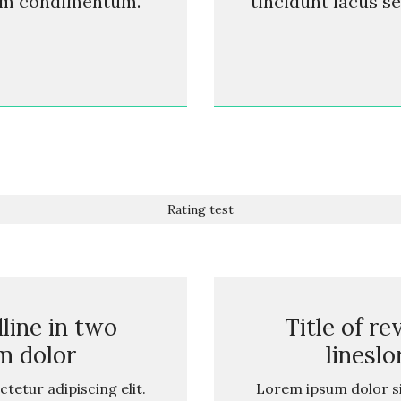
um condimentum. "
tincidunt lacus 
Rating test
line in two
Title of r
m dolor
linesl
tetur adipiscing elit.
Lorem ipsum dolor sit