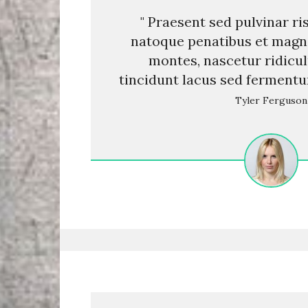
" Praesent sed pulvinar ri
natoque penatibus et magni
montes, nascetur ridicu
tincidunt lacus sed ferment
Tyler Ferguson