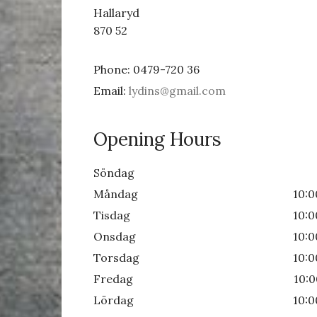
Hallaryd
870 52
Phone:
0479-720 36
Email:
lydins@gmail.com
Opening Hours
Söndag
Måndag
10:0
Tisdag
10:0
Onsdag
10:0
Torsdag
10:0
Fredag
10:
Lördag
10:0