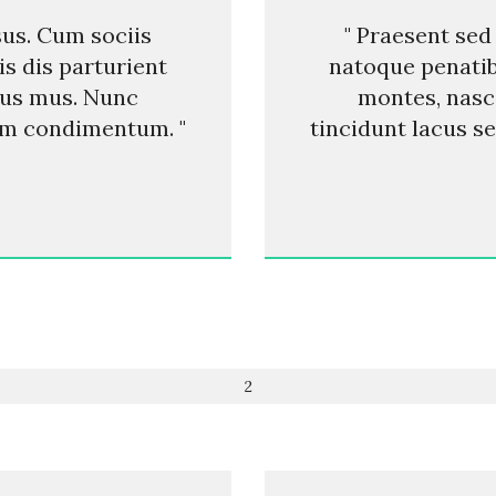
sus. Cum sociis
" Praesent sed
s dis parturient
natoque penatib
lus mus. Nunc
montes, nasc
um condimentum. "
tincidunt lacus 
2